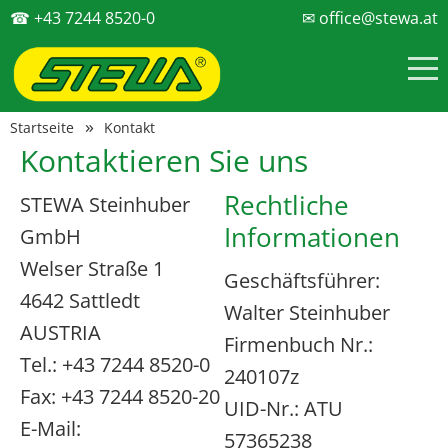
☎ +43 7244 8520-0
✉ office@stewa.at
Startseite
Kontakt
Kontaktieren Sie uns
Rechtliche
STEWA Steinhuber
Informationen
GmbH
Welser Straße 1
Geschäftsführer:
4642 Sattledt
Walter Steinhuber
AUSTRIA
Firmenbuch Nr.:
Tel.: +43 7244 8520-0
240107z
Fax: +43 7244 8520-20
UID-Nr.: ATU
E-Mail:
57365238