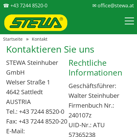
☎ +43 7244 8520-0
✉ office@stewa.at
Startseite
Kontakt
Kontaktieren Sie uns
Rechtliche
STEWA Steinhuber
Informationen
GmbH
Welser Straße 1
Geschäftsführer:
4642 Sattledt
Walter Steinhuber
AUSTRIA
Firmenbuch Nr.:
Tel.: +43 7244 8520-0
240107z
Fax: +43 7244 8520-20
UID-Nr.: ATU
E-Mail:
57365238