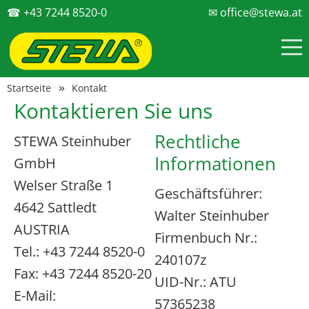
☎ +43 7244 8520-0
✉ office@stewa.at
Startseite
Kontakt
Kontaktieren Sie uns
Rechtliche
STEWA Steinhuber
Informationen
GmbH
Welser Straße 1
Geschäftsführer:
4642 Sattledt
Walter Steinhuber
AUSTRIA
Firmenbuch Nr.:
Tel.: +43 7244 8520-0
240107z
Fax: +43 7244 8520-20
UID-Nr.: ATU
E-Mail:
57365238